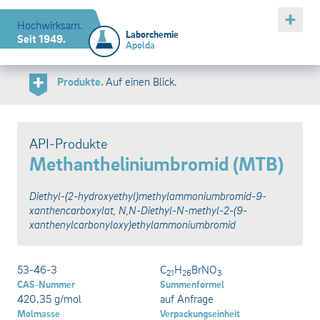
Hochwirksam.
Laborchemie
Seit 1949.
Apolda
Produkte.
Auf einen Blick.
API-Produkte
Spezialchemikalien
API-Produkte
®
Berliner Blau
Flavognost
Methantheliniumbromid (MTB)
®
α-Bromisovaleriansäureethylester
Kalignost
Butetamat-Dihydrogencitrat
Chlorobutanol (anhydrous)
Diethyl-(2-hydroxyethyl)methylammoniumbromid-9-
Chlorobutanol (hemihydrat)
xanthencarboxylat, N,N-Diethyl-N-methyl-2-(9-
D-Penicillamin
xanthenylcarbonyloxy)ethylammoniumbromid
Menglytat
Methantheliniumbromid (MTB)
Natrium-DMPS (monohydrat)
53-46-3
C
H
BrNO
21
26
3
Propiverin-Hydrochlorid
CAS-Nummer
Summenformel
420.35 g/mol
auf Anfrage
Molmasse
Verpackungseinheit