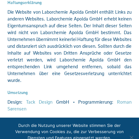
Haftungserklärung
Die Website von Laborchemie Apolda GmbH enthält Links zu
anderen Websites. Laborchemie Apolda GmbH erhebt keinen
Eigentumsanspruch auf diese Seiten. Der Inhalt dieser Seiten
wird nicht von Laborchemie Apolda GmbH bestimmt. Das
Unternehmen übernimmt keinerlei Haftung für diese Websites
und distanziert sich ausdrücklich von diesen. Sollten durch die
Inhalte auf Websites von Dritten Ansprüche oder Gesetze
verletzt werden, wird Laborchemie Apolda GmbH den
entsprechenden Link umgehend entfernen, sobald das
Unternehmen über eine Gesetzesverletzung unterrichtet
wurde.
Umsetzung
Design:
Tack Design
GmbH • Programmierung:
Roman
Sørensen
Durch die Nutzung unserer Website stimmen Sie der
Startseite
Kontakt
Impressum
Downloads
Verwendung von Cookies zu, die zur Verbesserung von
© 2026 Laborchemie Apolda GmbH – Alle Rechte vorbehalten
Diensten und Features eingesetzt werden.