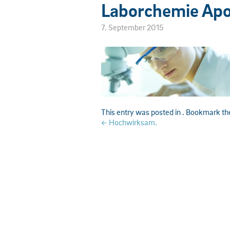
Laborchemie Ap
7. September 2015
This entry was posted in . Bookmark t
Post
←
Hochwirksam.
navigation