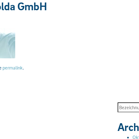
olda GmbH
he
permalink
.
Arch
Ok