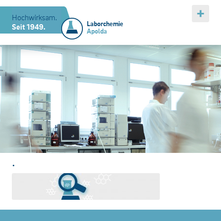
Hochwirksam.
Laborchemie
Seit 1949.
Apolda
.