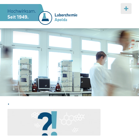
Hochwirksam.
Laborchemie
Seit 1949.
Apolda
.